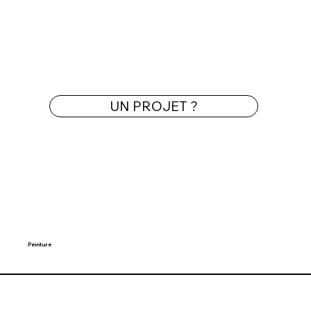
UN PROJET ?
Peinture